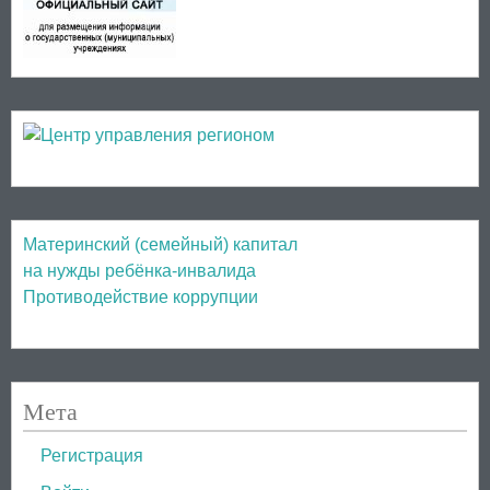
Материнский (семейный) капитал
на нужды ребёнка-инвалида
Противодействие коррупции
Мета
Регистрация