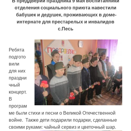
В преддверии праздника 9 мая воспитанники
отделения социального приюта навестили
бабушек и дедушек, проживающих в доме-
интернате для престарелых и инвалидов
с.Песь
Ребята
подгото
вили
для них
праздни
чный
концерт.
В
програм
ме были стихи и песни о Великой Отечественной
войне. Также дети подарили подарки, сделанные
своими руками: чайный сервиз и цветочный шар.