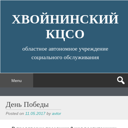
Skip
to
ХВОЙНИНСКИЙ
content
КЦСО
областное автономное учреждение
социального обслуживания
Menu
День Победы
Posted on
11.05.2017
by
avtor