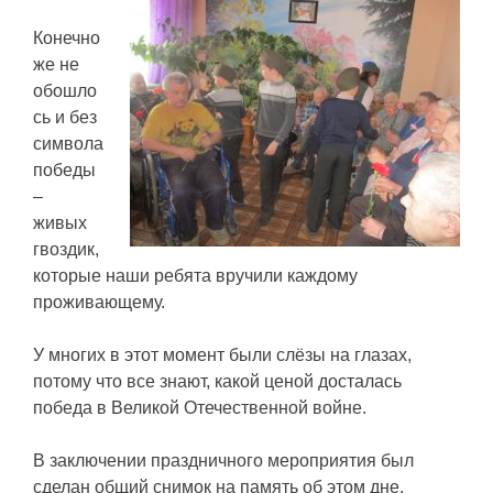
Конечно
же не
обошло
сь и без
символа
победы
–
живых
гвоздик,
которые наши ребята вручили каждому
проживающему.
У многих в этот момент были слёзы на глазах,
потому что все знают, какой ценой досталась
победа в Великой Отечественной войне.
В заключении праздничного мероприятия был
сделан общий снимок на память об этом дне.