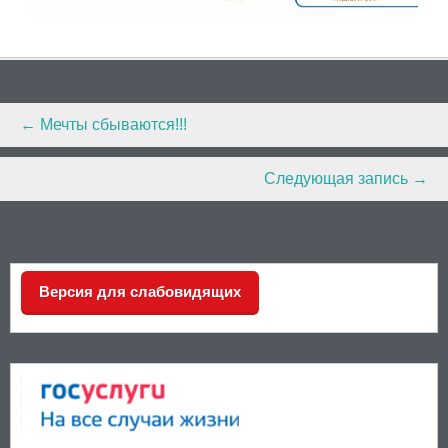
Post
←
Мечты сбываются!!!
navigation
Следующая запись
→
Версия для слабовидящих