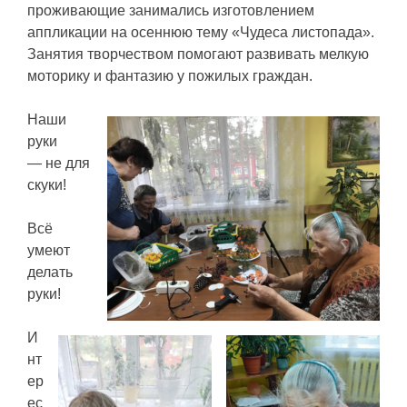
проживающие занимались изготовлением
аппликации на осеннюю тему «Чудеса листопада».
Занятия творчеством помогают развивать мелкую
моторику и фантазию у пожилых граждан.
Наши
руки
— не для
скуки!
Всё
умеют
делать
руки!
И
нт
ер
ес