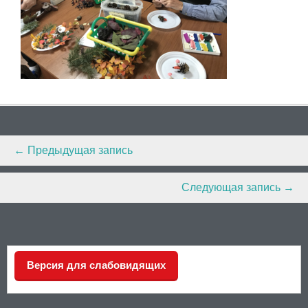
Post
←
Предыдущая запись
navigation
Следующая запись
→
Версия для слабовидящих