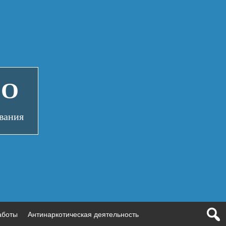
СО
вания
аботы
Антинаркотическая деятельность