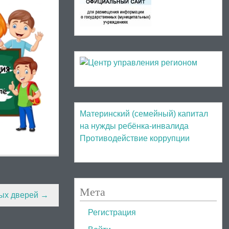
Материнский (семейный) капитал
на нужды ребёнка-инвалида
Противодействие коррупции
Мета
тых дверей
→
Регистрация