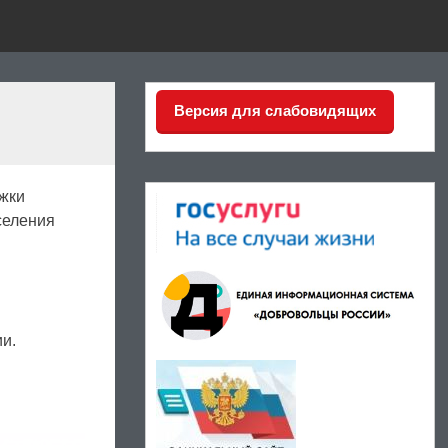
Версия для слабовидящих
ржки
селения
ии.