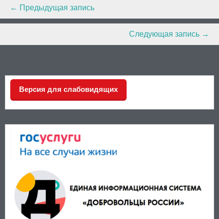
Post
←
Предыдущая запись
navigation
Следующая запись
→
Версия для слабовидящих