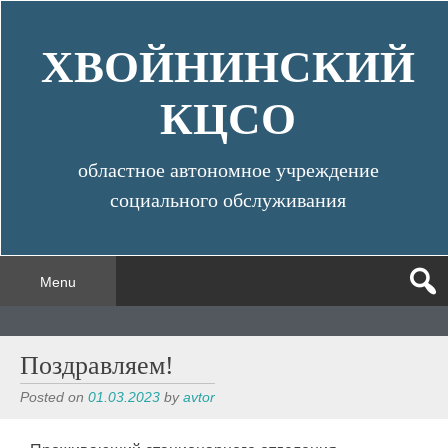
Skip
to
ХВОЙНИНСКИЙ
content
КЦСО
областное автономное учреждение
социального обслуживания
Menu
Поздравляем!
Posted on
01.03.2023
by
avtor