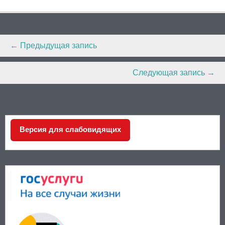
Post
←
Предыдущая запись
navigation
Следующая запись
→
Версия для слабовидящих