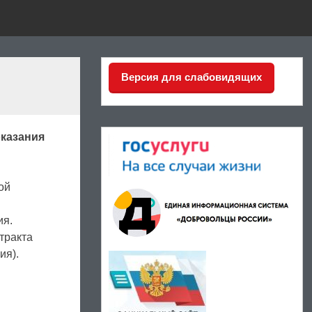
Версия для слабовидящих
казания
ой
ия.
тракта
ия).