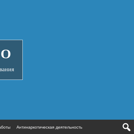
СО
вания
аботы
Антинаркотическая деятельность