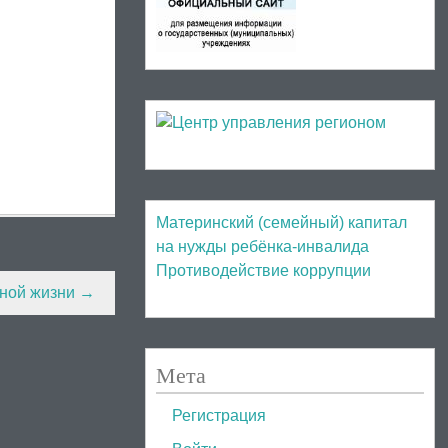
Материнский (семейный) капитал
на нужды ребёнка-инвалида
Противодействие коррупции
йной жизни
→
Мета
Регистрация