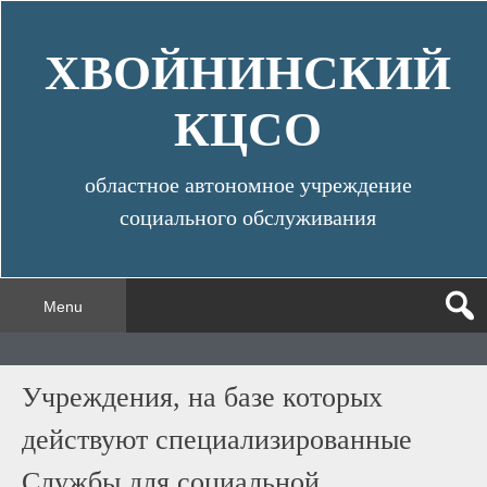
Skip
to
ХВОЙНИНСКИЙ
content
КЦСО
областное автономное учреждение
социального обслуживания
Menu
Учреждения, на базе которых
действуют специализированные
Службы для социальной