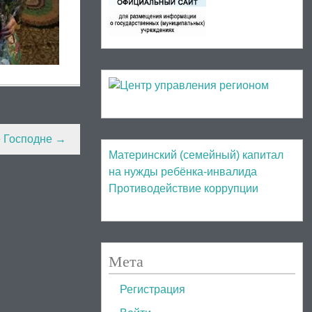
 Господне
→
Материнский (семейный) капитал
на нужды ребёнка-инвалида
Противодействие коррупции
Мета
Регистрация