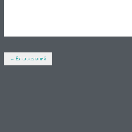
Post
←
Ёлка желаний
navigation