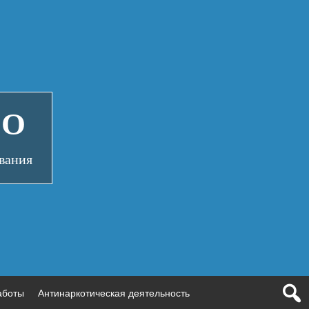
СО
вания
аботы
Антинаркотическая деятельность