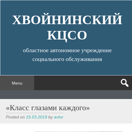
Skip
to
ХВОЙНИНСКИЙ
content
КЦСО
областное автономное учреждение
социального обслуживания
Menu
«Класс глазами каждого»
Posted on
15.03.2019
by
avtor