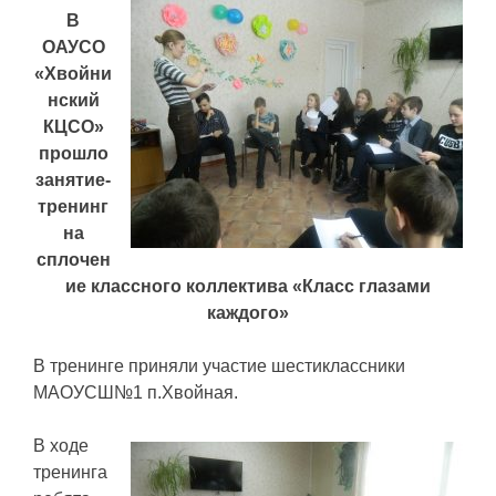
В
ОАУСО
«Хвойни
нский
КЦСО»
прошло
занятие-
тренинг
на
сплочен
ие классного коллектива «Класс глазами
каждого»
В тренинге приняли участие шестиклассники
МАОУСШ№1 п.Хвойная.
В ходе
тренинга