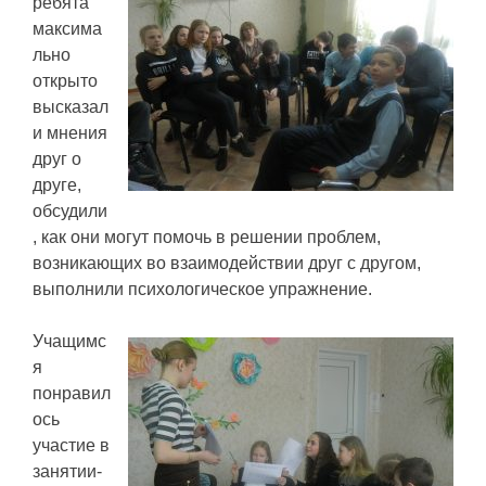
ребята
максима
льно
открыто
высказал
и мнения
друг о
друге,
обсудили
, как они могут помочь в решении проблем,
возникающих во взаимодействии друг с другом,
выполнили психологическое упражнение.
Учащимс
я
понравил
ось
участие в
занятии-