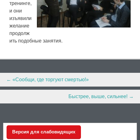
тренинге,
и они
изъявили
желание
продолж
ить подобные занятия.
Post
←
«Сообщи, где торгуют смертью!»
navigation
Быстрее, выше, сильнее!
→
Версия для слабовидящих