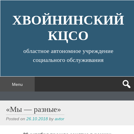
Skip
to
ХВОЙНИНСКИЙ
content
КЦСО
областное автономное учреждение
социального обслуживания
Menu
«Мы — разные»
Posted on
26.10.2018
by
avtor