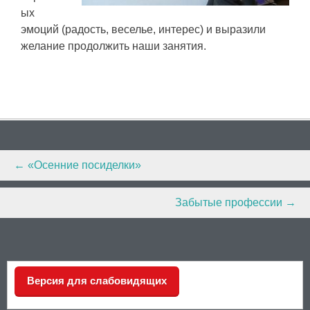
ых
эмоций (радость, веселье, интерес) и выразили
желание продолжить наши занятия.
Post
←
«Осенние посиделки»
navigation
Забытые профессии
→
Версия для слабовидящих