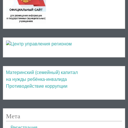
Материнский (семейный) капитал
на нужды ребёнка-инвалида
Противодействие коррупции
Мета
Регистрация