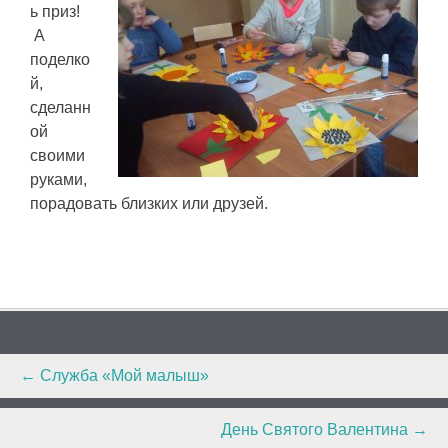
ь приз!
А
поделко
й,
сделанн
ой
своими
руками,
порадовать близких или друзей.
Post
←
Служба «Мой малыш»
navigation
День Святого Валентина
→