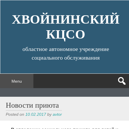
Skip
to
ХВОЙНИНСКИЙ
content
КЦСО
областное автономное учреждение
социального обслуживания
Menu
Новости приюта
Posted on
10.02.2017
by
avtor